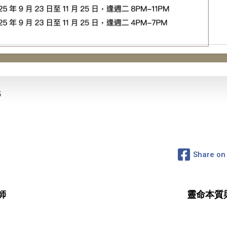
5
Share on
師
靈命本質