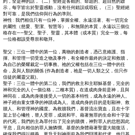
約，全是神的話，（二）聖經是客觀的、命題的、超自然的啟
示，每字皆出於聖靈感動，沒有任何錯誤或瑕疪，（三）聖經絕
對可靠，是我們信仰與行為的準則。
神性 : 我們相信只有一位神，掌握全權、永遠活著、有一切完全
的屬性（慈愛、聖潔、智慧等），和無限的本質，永遠以三個位
格存在——聖父、聖子、聖靈，其本體（或本質）完全一致，每
一位格都該受尊崇和敬拜。
聖父：三位一體中的第一位，萬物的創造者，憑己意維護、指
揮、和管理一切受造之物及事件，有全權作最終的決定和救贖，
為自己的榮耀裁定一切事務。祂的父權包括在三位一體中的任
命，及與人類的關係 (作為創造者，祂是一切人類之父，但只作
信徒的屬靈父親)。
聖子：三位一體中的第二位，我們的救主和主耶穌基督，完全的
神和完全的人 (一個位格，二種本質)，在道成肉身前是神，且與
神同在，成為肉身後接受人一切的基本特性，成為永遠的神人。
神子經由童女懷孕的神蹟成為人。道成肉身的目的是彰顯神、救
贖人、和管理神的國度。為救贖我們，基督流出寶血，且在十字
架上甘心犧牲，替人受罪，成就和平。藉著無罪的生命和十字架
的代死，我們的主為罪付出了完全的贖價，神對罪人的忿怒因此
平息，且向相信的罪人施憐憫。基督的身體藉著聖靈大能復活，
確保我們得以稱義，更升天到神面前為我們辯護和代求。他日基