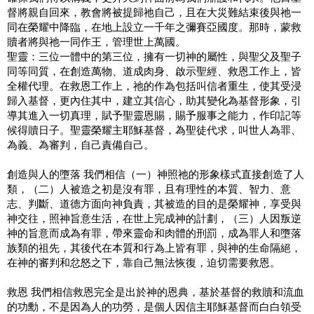
督將親自回來，教會將被提歸祂自己，且在大災難結束後與祂一
同在榮耀中降臨，在地上設立一千年之彌賽亞國度。那時，蒙救
贖者將與祂一同作王，管理世上萬國。
聖靈：三位一體中的第三位，擁有一切神的屬性，與聖父及聖子
同等同質，在創造萬物、道成肉身、啟示聖經、救恩工作上，皆
全權代理。在救恩工作上，祂的作為包括叫信者重生，使其受浸
歸入基督，更內住其中，建立其信心，助其變化為基督形象，引
導其進入一切真理，賦予聖靈恩賜，賜予服事之能力，作印記等
候得贖日子。聖靈榮耀主耶穌基督，為聖徒代求，叫世人為罪、
為義、為審判，自己責備自己。
創造與人的墮落 我們相信（一）神照祂的形象樣式直接創造了人
類，（二）人被造之初是沒有罪，且有理性的本質、智力、意
志、判斷、道德方面向神負責，其被造的目的是榮耀神，享受與
神交往，照神旨意生活，在世上完成神的計劃，（三）人因叛逆
神的旨意而成為有罪，帶來靈命和肉體的刑罰，成為罪人和墮落
族類的祖先，其後代在本質和行為上皆有罪，與神的生命隔絕，
在神的審判和忿怒之下，靠自己無法恢復，迫切需要救恩。
救恩 我們相信救恩完全是出於神的恩典，基於基督的救贖和流血
的功勳，不是因為人的功勞，是個人因信主耶穌基督而白白領受