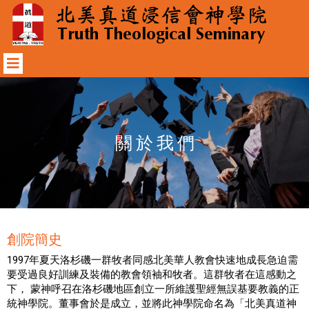
關 於 我 們
創院簡史
1997年夏天洛杉磯一群牧者同感北美華人教會快速地成長急迫需
要受過良好訓練及裝備的教會領袖和牧者。這群牧者在這感動之
下， 蒙神呼召在洛杉磯地區創立一所維護聖經無誤基要教義的正
統神學院。董事會於是成立，並將此神學院命名為「北美真道神