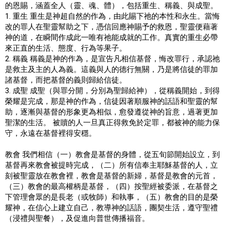
的恩賜，涵蓋全人（靈、魂、體），包括重生、稱義、與成聖。
1. 重生 重生是神超自然的作為，由此賜下祂的本性和永生。當悔
改的罪人在聖靈幫助之下，憑信回應神賜予的救恩，聖靈便藉著
神的道，在瞬間作成此一唯有祂能成就的工作。真實的重生必帶
來正直的生活、態度、行為等果子。
2. 稱義 稱義是神的作為，是宣告凡相信基督，悔改罪行，承認祂
是救主及主的人為義。這義與人的德行無關，乃是將信徒的罪加
諸基督，而把基督的義則歸給信徒。
3. 成聖 成聖（與罪分開，分別為聖歸給神），從稱義開始，到得
榮耀是完成，那是神的作為，信徒因著順服神的話語和聖靈的幫
助，逐漸與基督的形象更為相似，愈發遵從神的旨意，過著更加
聖潔的生活。 被贖的人一旦真正得救免於定罪，都被神的能力保
守，永遠在基督裡得安穩。
教會 我們相信（一）教會是基督的身體，從五旬節開始設立，到
基督再來教會被提時完成，（二）所有信奉主耶穌基督的人，立
刻被聖靈放在教會裡，教會是基督的新婦，基督是教會的元首，
（三）教會的最高權柄是基督，（四）按聖經被委派，在基督之
下管理會眾的是長老（或牧師）和執事，（五）教會的目的是榮
耀神，在信心上建立自己，教導神的話語，團契生活，遵守聖禮
（浸禮與聖餐），及促進向普世傳播福音。