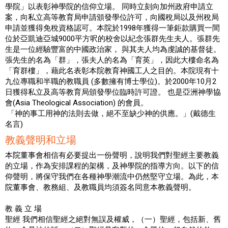
學院」以表彰神學院的信仰立場。 同時立刻向加州政府申請立
案，向私立高等教育局申請頒發學位許可，向國稅局以及州稅局
申請並獲得免稅資格認可。本院於1998年獲得一筆鉅款購買一間
位於亞凱迪亞城9000平方呎的校舍以紀念張群先生夫人。張群先
生是一位經驗豐富的中國政治家， 與其夫人均為虔誠的基督徒。
張先生的名為「群」，張夫人的名為「育英」，因此大樓命名為
「育群樓」，藉此名表彰本院教育神國工人之目的。本院現有十
九位專職和半職的教職員 (多數擁有博士學位)。於2000年10月2
日獲得私立及高等教育局頒發學位臨時許可證。 也是亞洲神學協
會(Asia Theological Association) 的會員。
「神的事工用神的法則去做，絕不至缺少神的供應。」(戴德生
名言)
教義聲明和立場
本院董事會相信有必要提出一份聲明，說明我們對聖經主要教義
的立場，作為安排課程的架構，及神學院的指導方向。以下的信
仰聲明，將保守我們在各種神學潮流中仍然堅守立場。為此，本
院董事會、教務組、及教職員均須簽名同意本教義聲明。
教 義 立 場
聖經 我們相信聖經之絕對無誤及權威，（一）聖經，包括新、舊