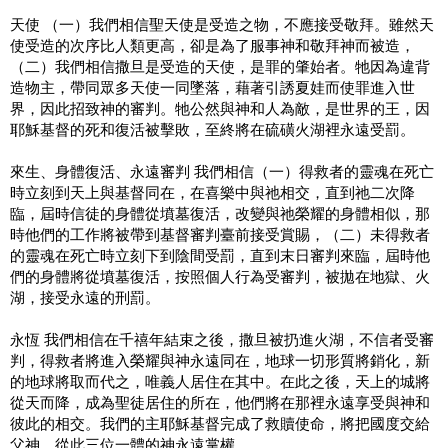
天使 （一）我們相信聖天使是受造之物，不應接受敬拜。雖然天
使受造的次序比人類更高，卻是為了服事神和敬拜神而被造，
（二）我們相信撒旦是受造的天使，是罪的肇始者。牠因為違背
造物主，帶同眾多天使一同墜落，藉著引誘夏娃而使罪進入世
界，因此招致神的審判。牠公然與神和人為敵，是世界的王，因
耶穌基督的死和復活被擊敗，至終將在硫磺火湖裡永遠受罰。
來生、身體復活、永遠審判 我們相信（一）得救者的靈魂在死亡
時立刻到天上與基督同在，在喜樂中與祂相交，直到祂二次降
臨，屆時信徒的身體從墳墓復活，改變與祂榮耀的身體相似，那
時他們的工作將被帶到基督審判臺前接受賞賜，（二）未得救者
的靈魂在死亡時立刻下到陰間受罰，直到末日審判來臨，屆時他
們的身體將從墳墓復活，按照個人行為受審判，被拋在地獄、火
湖，接受永遠的刑罰。
永恆 我們相信在千禧年結束之後，撒旦被扔進火湖，不信者受審
判，得救者將進入榮耀與神永遠同在，地球一切形質將銷化，新
的地球將取而代之，唯義人居住在其中。在此之後，天上的城將
從天而降，成為聖徒居住的所在，他們將在那裡永遠享受與神和
彼此的相交。我們的主耶穌基督完成了救贖使命，將把國度交給
父神，從此三位一體的神永遠掌權。